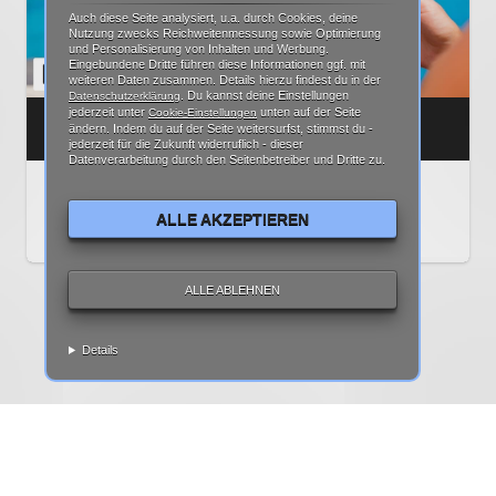
Auch diese Seite analysiert, u.a. durch Cookies, deine
Nutzung zwecks Reichweitenmessung sowie Optimierung
und Personalisierung von Inhalten und Werbung.
Eingebundene Dritte führen diese Informationen ggf. mit
weiteren Daten zusammen. Details hierzu findest du in der
. Du kannst deine Einstellungen
Datenschutzerklärung
jederzeit unter
unten auf der Seite
Cookie-Einstellungen
YOUTUBE OHNE WERBUNG SEHEN: APP TIPP!
ändern. Indem du auf der Seite weitersurfst, stimmst du -
jederzeit für die Zukunft widerruflich - dieser
Datenverarbeitung durch den Seitenbetreiber und Dritte zu.
In diesem Artikel zeigen wir Euch eine App mit der Ihr YouTube
ALLE AKZEPTIEREN
ohne Werbung…
ALLE ABLEHNEN
Details