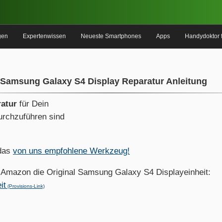
gen
Expertenwissen
Neueste Smartphones
Apps
Handydoktor 
 Samsung Galaxy S4 Display Reparatur Anleitung
ratur
für Dein
rchzuführen sind
 das
von uns empfohlene Werkzeug!
n Amazon die Original Samsung Galaxy S4 Displayeinheit:
it
(Provisions-Link)