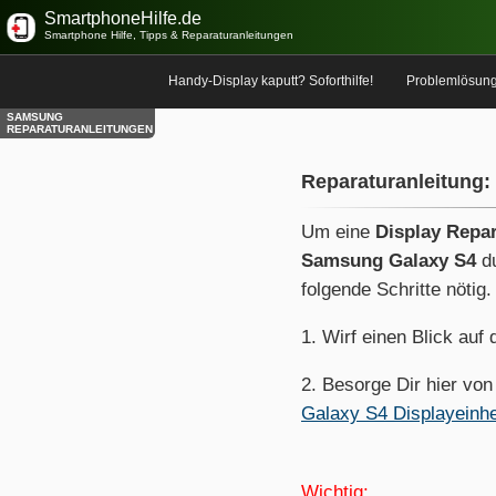
SmartphoneHilfe.de
Smartphone Hilfe, Tipps & Reparaturanleitungen
Handy-Display kaputt? Soforthilfe!
Problemlösun
SAMSUNG
REPARATURANLEITUNGEN
Reparaturanleitung:
Um eine
Display Repa
Samsung Galaxy S4
du
folgende Schritte nötig.
1. Wirf einen Blick auf
2. Besorge Dir hier vo
Galaxy S4 Displayeinhe
Wichtig: