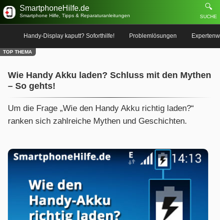
🔍
SmartphoneHilfe.de
Smartphone Hilfe, Tipps & Reparaturanleitungen
SUCHE
Handy-Display kaputt? Soforthilfe!
Problemlösungen
Expertenw
TOP THEMA
Wie Handy Akku laden? Schluss mit den Mythen
– So gehts!
Um die Frage „Wie den Handy Akku richtig laden?“
ranken sich zahlreiche Mythen und Geschichten.