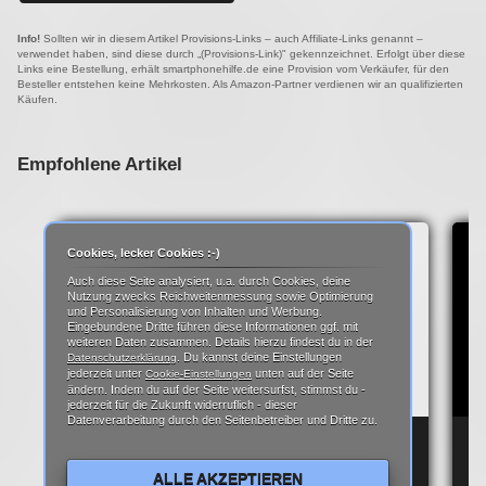
Info!
Sollten wir in diesem Artikel Provisions-Links – auch Affiliate-Links genannt –
verwendet haben, sind diese durch „(Provisions-Link)" gekennzeichnet. Erfolgt über diese
Links eine Bestellung, erhält smartphonehilfe.de eine Provision vom Verkäufer, für den
Besteller entstehen keine Mehrkosten. Als Amazon-Partner verdienen wir an qualifizierten
Käufen.
Empfohlene Artikel
Cookies, lecker Cookies :-)
Auch diese Seite analysiert, u.a. durch Cookies, deine
Nutzung zwecks Reichweitenmessung sowie Optimierung
und Personalisierung von Inhalten und Werbung.
Eingebundene Dritte führen diese Informationen ggf. mit
weiteren Daten zusammen. Details hierzu findest du in der
. Du kannst deine Einstellungen
Datenschutzerklärung
jederzeit unter
unten auf der Seite
Cookie-Einstellungen
ändern. Indem du auf der Seite weitersurfst, stimmst du -
jederzeit für die Zukunft widerruflich - dieser
Datenverarbeitung durch den Seitenbetreiber und Dritte zu.
ANDROID SYSTEM KEY VERIFIER APP? – DAS
HA
STECKT DAHINTER!
RE
ALLE AKZEPTIEREN