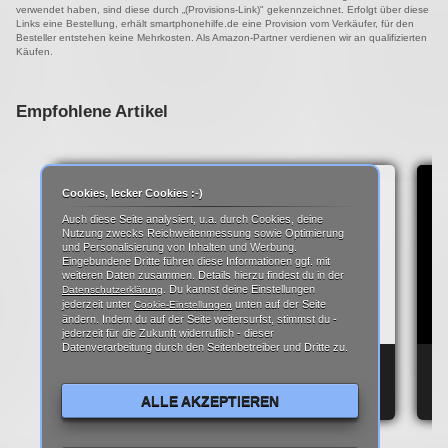
verwendet haben, sind diese durch „(Provisions-Link)" gekennzeichnet. Erfolgt über diese
Links eine Bestellung, erhält smartphonehilfe.de eine Provision vom Verkäufer, für den
Besteller entstehen keine Mehrkosten. Als Amazon-Partner verdienen wir an qualifizierten
Käufen.
Empfohlene Artikel
Cookies, lecker Cookies :-)
Auch diese Seite analysiert, u.a. durch Cookies, deine
Nutzung zwecks Reichweitenmessung sowie Optimierung
und Personalisierung von Inhalten und Werbung.
Eingebundene Dritte führen diese Informationen ggf. mit
weiteren Daten zusammen. Details hierzu findest du in der
. Du kannst deine Einstellungen
Datenschutzerklärung
jederzeit unter
unten auf der Seite
Cookie-Einstellungen
ändern. Indem du auf der Seite weitersurfst, stimmst du -
jederzeit für die Zukunft widerruflich - dieser
Datenverarbeitung durch den Seitenbetreiber und Dritte zu.
ANDROID SYSTEM KEY VERIFIER APP? – DAS
HA
STECKT DAHINTER!
RE
ALLE AKZEPTIEREN