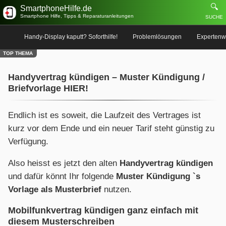
🔍
SmartphoneHilfe.de
Smartphone Hilfe, Tipps & Reparaturanleitungen
SUCHE
Handy-Display kaputt? Soforthilfe!
Problemlösungen
Expertenw
TOP THEMA
Handyvertrag kündigen – Muster Kündigung /
Briefvorlage HIER!
Endlich ist es soweit, die Laufzeit des Vertrages ist
kurz vor dem Ende und ein neuer Tarif steht günstig zu
Verfügung.
Also heisst es jetzt den alten
Handyvertrag kündigen
und dafür könnt Ihr folgende
Muster Kündigung `s
Vorlage als Musterbrief
nutzen.
Mobilfunkvertrag kündigen ganz einfach mit
diesem Musterschreiben