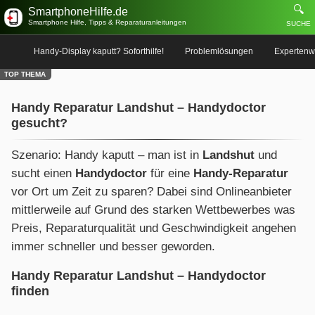
🔍
SmartphoneHilfe.de
Smartphone Hilfe, Tipps & Reparaturanleitungen
SUCHE
Handy-Display kaputt? Soforthilfe!
Problemlösungen
Expertenw
TOP THEMA
Handy Reparatur Landshut – Handydoctor
gesucht?
Szenario: Handy kaputt – man ist in
Landshut
und
sucht einen
Handydoctor
für eine
Handy-Reparatur
vor Ort um Zeit zu sparen? Dabei sind Onlineanbieter
mittlerweile auf Grund des starken Wettbewerbes was
Preis, Reparaturqualität und Geschwindigkeit angehen
immer schneller und besser geworden.
Handy Reparatur Landshut – Handydoctor
finden