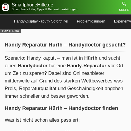
🔍
SmartphoneHilfe.de
Smartphone Hilfe, Tipps & Reparaturanleitungen
SUCHE
Handy-Display kaputt? Soforthilfe!
Problemlösungen
Expertenw
TOP THEMA
Handy Reparatur Hürth – Handydoctor gesucht?
Szenario: Handy kaputt – man ist in
Hürth
und sucht
einen
Handydoctor
für eine
Handy-Reparatur
vor Ort
um Zeit zu sparen? Dabei sind Onlineanbieter
mittlerweile auf Grund des starken Wettbewerbes was
Preis, Reparaturqualität und Geschwindigkeit angehen
immer schneller und besser geworden.
Handy Reparatur Hürth – Handydoctor finden
Was ist nicht schon alles passiert: