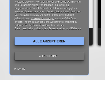
Nutzung zwecks Reichweitenmessung sowie Optimierung
und Personalisierung von Inhalten und Werbung.
Eingebundene Dritte führen diese Informationen ggf. mit
weiteren Daten zusammen. Details hierzu findest du in der
. Du kannst deine Einstellungen
Datenschutzerklärung
jederzeit unter
unten auf der Seite
Cookie-Einstellungen
ändern. Indem du auf der Seite weitersurfst, stimmst du -
jederzeit für die Zukunft widerruflich - dieser
Datenverarbeitung durch den Seitenbetreiber und Dritte zu.
ANDROID SYSTEM KEY VERIFIER APP? – DAS
HA
STECKT DAHINTER!
RE
ALLE AKZEPTIEREN
ALLE ABLEHNEN
Details