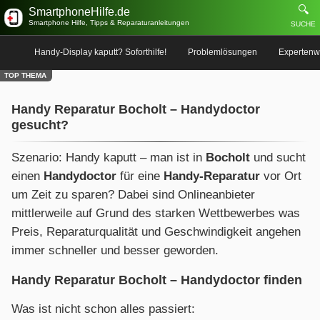
🔍
SmartphoneHilfe.de
Smartphone Hilfe, Tipps & Reparaturanleitungen
SUCHE
Handy-Display kaputt? Soforthilfe!
Problemlösungen
Expertenw
TOP THEMA
Handy Reparatur Bocholt – Handydoctor
gesucht?
Szenario: Handy kaputt – man ist in
Bocholt
und sucht
einen
Handydoctor
für eine
Handy-Reparatur
vor Ort
um Zeit zu sparen? Dabei sind Onlineanbieter
mittlerweile auf Grund des starken Wettbewerbes was
Preis, Reparaturqualität und Geschwindigkeit angehen
immer schneller und besser geworden.
Handy Reparatur Bocholt – Handydoctor finden
Was ist nicht schon alles passiert: