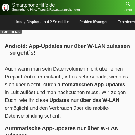
🔍
SmartphoneHilfe.de
Smartphone Hilfe, Tipps & Reparaturanleitungen
SUCHE
Handy-Display kaputt? Soforthilfe!
Problemlösungen
Expertenw
TOP THEMA
Android: App-Updates nur über W-LAN zulassen
– so geht´s!
Auch wenn man sein Datenvolumen nicht über einen
Prepaid-Anbieter einkauft, ist es sehr schade, wenn es
sich über Nacht, durch
automatischen App-Updates
in Luft auflöst und man nachbuchen muss. Wir zeigen
Euch, wie Ihr diese
Updates nur über das W-LAN
ermöglicht und den Verbrauch über die mobile-
Datenverbindung schont.
Automatische App-Updates nur über W-LAN