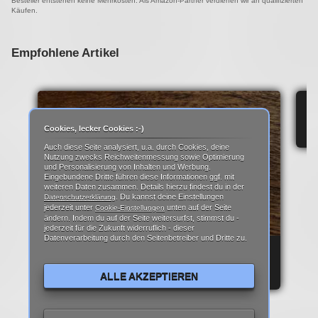
Besteller entstehen keine Mehrkosten. Als Amazon-Partner verdienen wir an qualifizierten
Käufen.
Empfohlene Artikel
IP
Cookies, lecker Cookies :-)
Auch diese Seite analysiert, u.a. durch Cookies, deine
Nutzung zwecks Reichweitenmessung sowie Optimierung
und Personalisierung von Inhalten und Werbung.
Eingebundene Dritte führen diese Informationen ggf. mit
weiteren Daten zusammen. Details hierzu findest du in der
. Du kannst deine Einstellungen
Datenschutzerklärung
jederzeit unter
unten auf der Seite
Cookie-Einstellungen
ändern. Indem du auf der Seite weitersurfst, stimmst du -
jederzeit für die Zukunft widerruflich - dieser
Datenverarbeitung durch den Seitenbetreiber und Dritte zu.
REPARATURANLEITUNG: IPHONE 6 DISPLAY
REPARATUR ANLEITUNG | TEARDOWN
ALLE AKZEPTIEREN