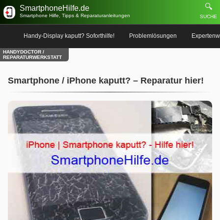
🔍
SmartphoneHilfe.de
Smartphone Hilfe, Tipps & Reparaturanleitungen
SUCHE
Handy-Display kaputt? Soforthilfe!
Problemlösungen
Expertenw
HANDYDOCTOR /
REPARATURWERKSTATT
Smartphone / iPhone kaputt? – Reparatur hier!