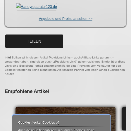
Angebote und Preise ansehen >>
TEILEN
Info!
Sollten wir in diesem Artikel Provisions-Links – auch Affiliate-Links genannt –
verwendet haben, sind diese durch „(Provisions-Link)" gekennzeichnet. Erfolgt über diese
Links eine Bestellung, erhält smartphonehilfe.de eine Provision vom Verkäufer, für den
Besteller entstehen keine Mehrkosten. Als Amazon-Partner verdienen wir an qualifizierten
Käufen.
Empfohlene Artikel
IP
Cookies, lecker Cookies :-)
Auch diese Seite analysiert, u.a. durch Cookies, deine