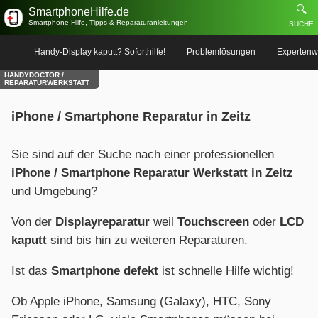
🔍
SmartphoneHilfe.de
Smartphone Hilfe, Tipps & Reparaturanleitungen
SUCHE
Handy-Display kaputt? Soforthilfe!
Problemlösungen
Expertenw
HANDYDOCTOR /
REPARATURWERKSTATT
iPhone / Smartphone Reparatur in Zeitz
Sie sind auf der Suche nach einer professionellen
iPhone / Smartphone Reparatur Werkstatt in Zeitz
und Umgebung?
Von der
Displayreparatur
weil
Touchscreen
oder
LCD
kaputt
sind bis hin zu weiteren Reparaturen.
Ist das
Smartphone defekt
ist schnelle Hilfe wichtig!
Ob Apple iPhone, Samsung (Galaxy), HTC, Sony