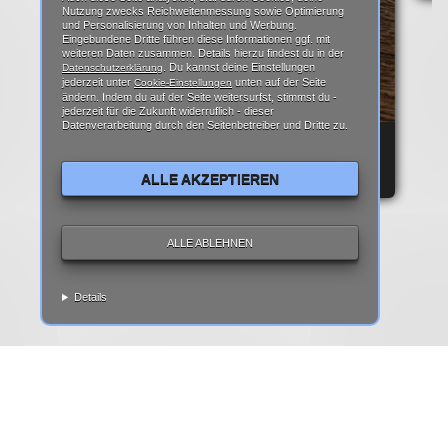
Nutzung zwecks Reichweitenmessung sowie Optimierung
und Personalisierung von Inhalten und Werbung.
Eingebundene Dritte führen diese Informationen ggf. mit
weiteren Daten zusammen. Details hierzu findest du in der
. Du kannst deine Einstellungen
Datenschutzerklärung
jederzeit unter
unten auf der Seite
Cookie-Einstellungen
ändern. Indem du auf der Seite weitersurfst, stimmst du -
jederzeit für die Zukunft widerruflich - dieser
Datenverarbeitung durch den Seitenbetreiber und Dritte zu.
REPARATURANLEITUNG: IPHONE 6 DISPLAY
REPARATUR ANLEITUNG | TEARDOWN
ALLE AKZEPTIEREN
ALLE ABLEHNEN
Details