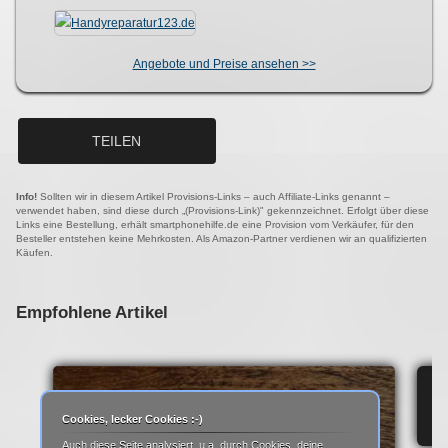
Angebote und Preise ansehen >>
TEILEN
Info!
Sollten wir in diesem Artikel Provisions-Links – auch Affiliate-Links genannt –
verwendet haben, sind diese durch „(Provisions-Link)" gekennzeichnet. Erfolgt über diese
Links eine Bestellung, erhält smartphonehilfe.de eine Provision vom Verkäufer, für den
Besteller entstehen keine Mehrkosten. Als Amazon-Partner verdienen wir an qualifizierten
Käufen.
Empfohlene Artikel
IP
Cookies, lecker Cookies :-)
Auch diese Seite analysiert, u.a. durch Cookies, deine