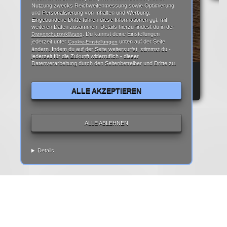
Nutzung zwecks Reichweitenmessung sowie Optimierung
und Personalisierung von Inhalten und Werbung.
Eingebundene Dritte führen diese Informationen ggf. mit
weiteren Daten zusammen. Details hierzu findest du in der
. Du kannst deine Einstellungen
Datenschutzerklärung
jederzeit unter
unten auf der Seite
Cookie-Einstellungen
ändern. Indem du auf der Seite weitersurfst, stimmst du -
jederzeit für die Zukunft widerruflich - dieser
Datenverarbeitung durch den Seitenbetreiber und Dritte zu.
REPARATURANLEITUNG: IPHONE 6 DISPLAY
REPARATUR ANLEITUNG | TEARDOWN
ALLE AKZEPTIEREN
ALLE ABLEHNEN
Details