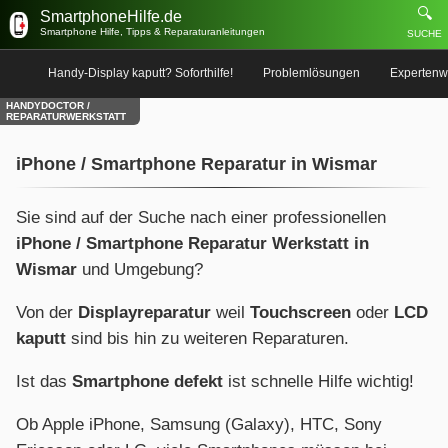
🔍
SmartphoneHilfe.de
Smartphone Hilfe, Tipps & Reparaturanleitungen
SUCHE
Handy-Display kaputt? Soforthilfe!
Problemlösungen
Expertenw
HANDYDOCTOR /
REPARATURWERKSTATT
iPhone / Smartphone Reparatur in Wismar
Sie sind auf der Suche nach einer professionellen
iPhone / Smartphone Reparatur Werkstatt in
Wismar
und Umgebung?
Von der
Displayreparatur
weil
Touchscreen
oder
LCD
kaputt
sind bis hin zu weiteren Reparaturen.
Ist das
Smartphone defekt
ist schnelle Hilfe wichtig!
Ob Apple iPhone, Samsung (Galaxy), HTC, Sony