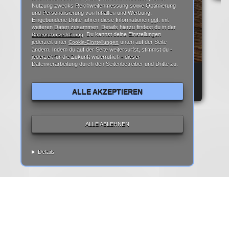
Nutzung zwecks Reichweitenmessung sowie Optimierung
und Personalisierung von Inhalten und Werbung.
Eingebundene Dritte führen diese Informationen ggf. mit
weiteren Daten zusammen. Details hierzu findest du in der
. Du kannst deine Einstellungen
Datenschutzerklärung
jederzeit unter
unten auf der Seite
Cookie-Einstellungen
ändern. Indem du auf der Seite weitersurfst, stimmst du -
jederzeit für die Zukunft widerruflich - dieser
Datenverarbeitung durch den Seitenbetreiber und Dritte zu.
REPARATURANLEITUNG: IPHONE 6 DISPLAY
REPARATUR ANLEITUNG | TEARDOWN
ALLE AKZEPTIEREN
ALLE ABLEHNEN
Details