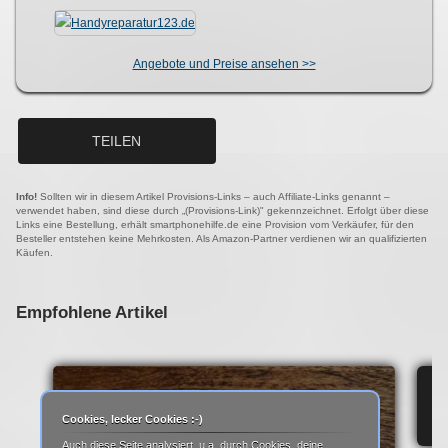
Angebote und Preise ansehen >>
TEILEN
Info!
Sollten wir in diesem Artikel Provisions-Links – auch Affiliate-Links genannt –
verwendet haben, sind diese durch „(Provisions-Link)" gekennzeichnet. Erfolgt über diese
Links eine Bestellung, erhält smartphonehilfe.de eine Provision vom Verkäufer, für den
Besteller entstehen keine Mehrkosten. Als Amazon-Partner verdienen wir an qualifizierten
Käufen.
Empfohlene Artikel
IP
Cookies, lecker Cookies :-)
Auch diese Seite analysiert, u.a. durch Cookies, deine