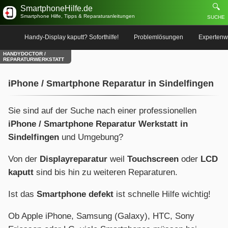
🔍
SmartphoneHilfe.de
Smartphone Hilfe, Tipps & Reparaturanleitungen
SUCHE
Handy-Display kaputt? Soforthilfe!
Problemlösungen
Expertenw
HANDYDOCTOR /
REPARATURWERKSTATT
iPhone / Smartphone Reparatur in Sindelfingen
Sie sind auf der Suche nach einer professionellen
iPhone / Smartphone Reparatur Werkstatt in
Sindelfingen
und Umgebung?
Von der
Displayreparatur
weil
Touchscreen
oder
LCD
kaputt
sind bis hin zu weiteren Reparaturen.
Ist das
Smartphone defekt
ist schnelle Hilfe wichtig!
Ob Apple iPhone, Samsung (Galaxy), HTC, Sony