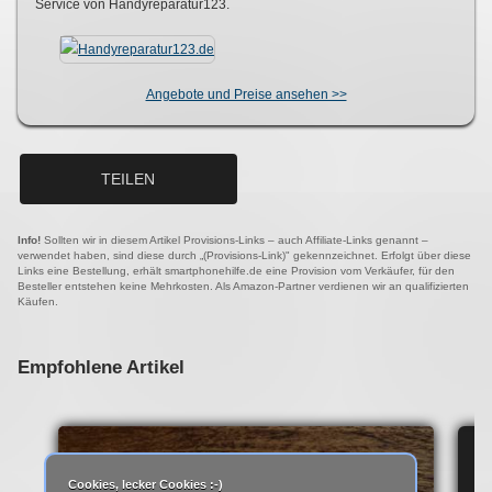
Service von Handyreparatur123.
Angebote und Preise ansehen >>
TEILEN
Info!
Sollten wir in diesem Artikel Provisions-Links – auch Affiliate-Links genannt –
verwendet haben, sind diese durch „(Provisions-Link)" gekennzeichnet. Erfolgt über diese
Links eine Bestellung, erhält smartphonehilfe.de eine Provision vom Verkäufer, für den
Besteller entstehen keine Mehrkosten. Als Amazon-Partner verdienen wir an qualifizierten
Käufen.
Empfohlene Artikel
IP
Cookies, lecker Cookies :-)