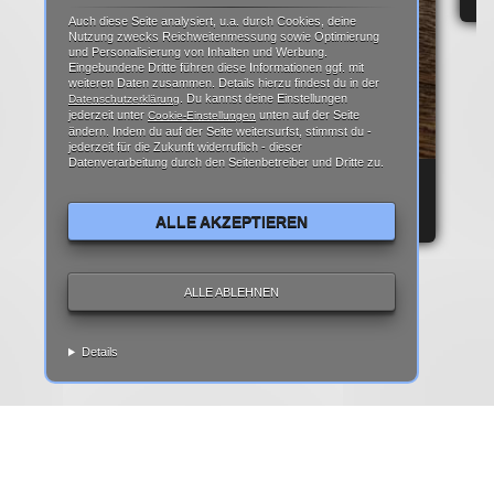
Auch diese Seite analysiert, u.a. durch Cookies, deine
Nutzung zwecks Reichweitenmessung sowie Optimierung
und Personalisierung von Inhalten und Werbung.
Eingebundene Dritte führen diese Informationen ggf. mit
weiteren Daten zusammen. Details hierzu findest du in der
. Du kannst deine Einstellungen
Datenschutzerklärung
jederzeit unter
unten auf der Seite
Cookie-Einstellungen
ändern. Indem du auf der Seite weitersurfst, stimmst du -
jederzeit für die Zukunft widerruflich - dieser
Datenverarbeitung durch den Seitenbetreiber und Dritte zu.
REPARATURANLEITUNG: IPHONE 6 DISPLAY
REPARATUR ANLEITUNG | TEARDOWN
ALLE AKZEPTIEREN
ALLE ABLEHNEN
Details