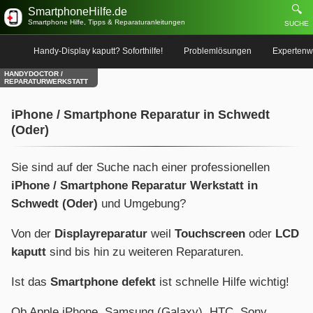
🔍
SmartphoneHilfe.de
Smartphone Hilfe, Tipps & Reparaturanleitungen
SUCHE
Handy-Display kaputt? Soforthilfe!
Problemlösungen
Expertenw
HANDYDOCTOR /
REPARATURWERKSTATT
iPhone / Smartphone Reparatur in Schwedt
(Oder)
Sie sind auf der Suche nach einer professionellen
iPhone / Smartphone Reparatur Werkstatt in
Schwedt (Oder)
und Umgebung?
Von der
Displayreparatur
weil
Touchscreen
oder
LCD
kaputt
sind bis hin zu weiteren Reparaturen.
Ist das
Smartphone defekt
ist schnelle Hilfe wichtig!
Ob Apple iPhone, Samsung (Galaxy), HTC, Sony