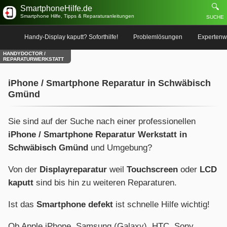
🔍
SmartphoneHilfe.de
Smartphone Hilfe, Tipps & Reparaturanleitungen
SUCHE
Handy-Display kaputt? Soforthilfe!
Problemlösungen
Expertenw
HANDYDOCTOR /
REPARATURWERKSTATT
iPhone / Smartphone Reparatur in Schwäbisch
Gmünd
Sie sind auf der Suche nach einer professionellen
iPhone / Smartphone Reparatur Werkstatt in
Schwäbisch Gmünd
und Umgebung?
Von der
Displayreparatur
weil
Touchscreen
oder
LCD
kaputt
sind bis hin zu weiteren Reparaturen.
Ist das
Smartphone defekt
ist schnelle Hilfe wichtig!
Ob Apple iPhone, Samsung (Galaxy), HTC, Sony