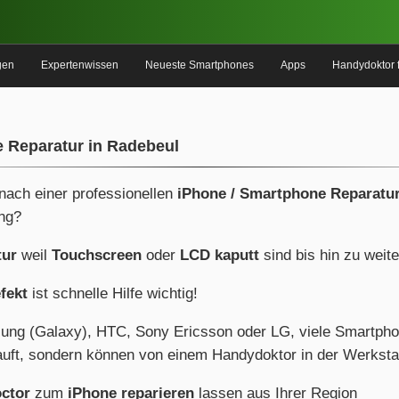
gen
Expertenwissen
Neueste Smartphones
Apps
Handydoktor 
 Reparatur in Radebeul
 nach einer professionellen
iPhone / Smartphone Reparatur
ng?
tur
weil
Touchscreen
oder
LCD kaputt
sind bis hin zu weit
fekt
ist schnelle Hilfe wichtig!
ung (Galaxy), HTC, Sony Ericsson oder LG, viele Smartph
uft, sondern können von einem Handydoktor in der Werkstat
ctor
zum
iPhone reparieren
lassen aus Ihrer Region