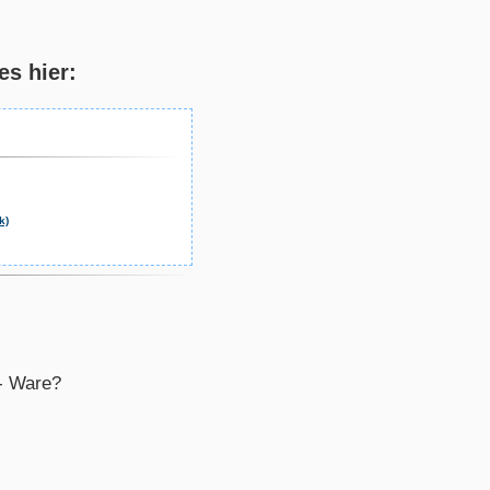
s hier:
k)
M- Ware?