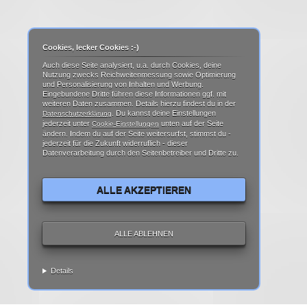
Cookies, lecker Cookies :-)
Auch diese Seite analysiert, u.a. durch Cookies, deine
Nutzung zwecks Reichweitenmessung sowie Optimierung
und Personalisierung von Inhalten und Werbung.
Eingebundene Dritte führen diese Informationen ggf. mit
weiteren Daten zusammen. Details hierzu findest du in der
. Du kannst deine Einstellungen
Datenschutzerklärung
jederzeit unter
unten auf der Seite
Cookie-Einstellungen
ändern. Indem du auf der Seite weitersurfst, stimmst du -
jederzeit für die Zukunft widerruflich - dieser
Datenverarbeitung durch den Seitenbetreiber und Dritte zu.
ALLE AKZEPTIEREN
ALLE ABLEHNEN
Details