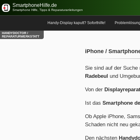
SmartphoneHilfe.de
Smartphone Hilfe, Tipps & Reparaturanleitungen
Handy-Display kaputt? Soforthilfe!
Problemlösun
HANDYDOCTOR /
REPARATURWERKSTATT
iPhone / Smartphone
Sie sind auf der Suche
Radebeul
und Umgebu
Von der
Displayrepara
Ist das
Smartphone de
Ob Apple iPhone, Sams
Schaden nicht neu geka
Den nächsten
Handydo