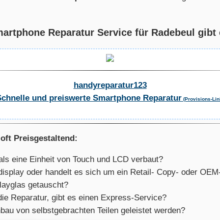
rtphone Reparatur Service für Radebeul gibt e
handyreparatur123
Schnelle und preiswerte Smartphone Reparatur
(Provisions-Lin
oft Preisgestaltend:
als eine Einheit von Touch und LCD verbaut?
aldisplay oder handelt es sich um ein Retail- Copy- oder OE
layglas getauscht?
die Reparatur, gibt es einen Express-Service?
bau von selbstgebrachten Teilen geleistet werden?