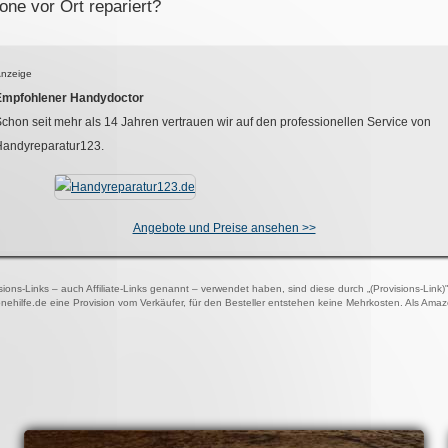
ne vor Ort repariert?
nzeige
Empfohlener Handydoctor
chon seit mehr als
14
Jahren vertrauen wir auf den professionellen Service von
Handyreparatur123.
Angebote und Preise ansehen >>
visions-Links – auch Affiliate-Links genannt – verwendet haben, sind diese durch „(Provisions-Link
onehilfe.de eine Provision vom Verkäufer, für den Besteller entstehen keine Mehrkosten. Als Ama