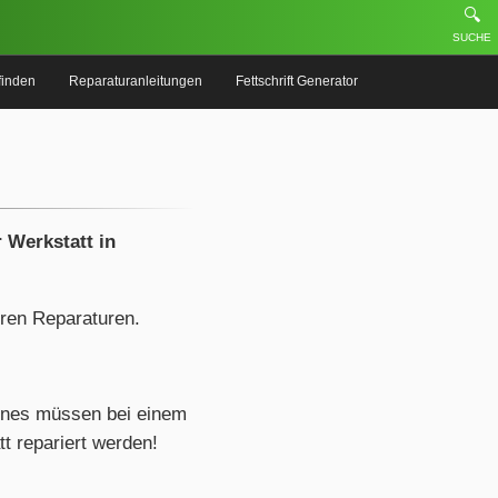
🔍
SUCHE
finden
Reparaturanleitungen
Fettschrift Generator
 Werkstatt in
eren Reparaturen.
ones müssen bei einem
t repariert werden!