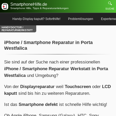
🔍
SmartphoneHilfe.de
Smartphone Hilfe, Tipps & Reparaturanleitungen
SUCHE
Handy-Display kaputt? Soforthilfe!
Problemlösungen
Expertenw
HANDYDOCTOR /
REPARATURWERKSTATT
iPhone / Smartphone Reparatur in Porta
Westfalica
Sie sind auf der Suche nach einer professionellen
iPhone / Smartphone Reparatur Werkstatt in Porta
Westfalica
und Umgebung?
Von der
Displayreparatur
weil
Touchscreen
oder
LCD
kaputt
sind bis hin zu weiteren Reparaturen.
Ist das
Smartphone defekt
ist schnelle Hilfe wichtig!
Ob Apple iPhone, Samsung (Galaxy), HTC, Sony