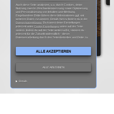
Auch diese Seite analysiert, u.a. durch Cookies, deine
Nutzung zwecks Reichweitenmessung sowie Optimierung
und Personalisierung von Inhalten und Werbung.
Eingebundene Dritte führen diese Informationen ggf. mit
weiteren Daten zusammen. Details hierzu findest du in der
. Du kannst deine Einstellungen
Datenschutzerklärung
jederzeit unter
unten auf der Seite
Cookie-Einstellungen
ändern. Indem du auf der Seite weitersurfst, stimmst du -
jederzeit für die Zukunft widerruflich - dieser
Datenverarbeitung durch den Seitenbetreiber und Dritte zu.
REPARATURANLEITUNG: IPHONE 6 DISPLAY
REPARATUR ANLEITUNG | TEARDOWN
ALLE AKZEPTIEREN
ALLE ABLEHNEN
Details