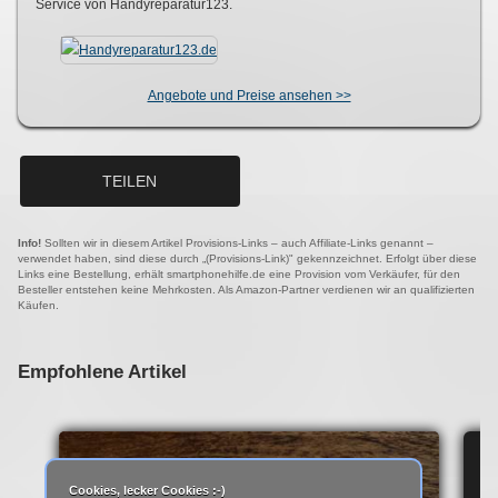
Service von Handyreparatur123.
Angebote und Preise ansehen >>
TEILEN
Info!
Sollten wir in diesem Artikel Provisions-Links – auch Affiliate-Links genannt –
verwendet haben, sind diese durch „(Provisions-Link)" gekennzeichnet. Erfolgt über diese
Links eine Bestellung, erhält smartphonehilfe.de eine Provision vom Verkäufer, für den
Besteller entstehen keine Mehrkosten. Als Amazon-Partner verdienen wir an qualifizierten
Käufen.
Empfohlene Artikel
IP
Cookies, lecker Cookies :-)