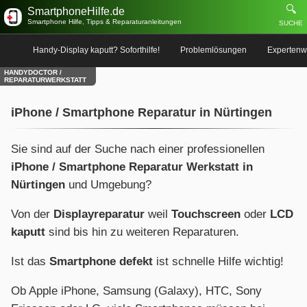
🔍
SmartphoneHilfe.de
Smartphone Hilfe, Tipps & Reparaturanleitungen
SUCHE
Handy-Display kaputt? Soforthilfe!
Problemlösungen
Expertenw
HANDYDOCTOR /
REPARATURWERKSTATT
iPhone / Smartphone Reparatur in Nürtingen
Sie sind auf der Suche nach einer professionellen
iPhone / Smartphone Reparatur Werkstatt in
Nürtingen
und Umgebung?
Von der
Displayreparatur
weil
Touchscreen
oder
LCD
kaputt
sind bis hin zu weiteren Reparaturen.
Ist das
Smartphone defekt
ist schnelle Hilfe wichtig!
Ob Apple iPhone, Samsung (Galaxy), HTC, Sony