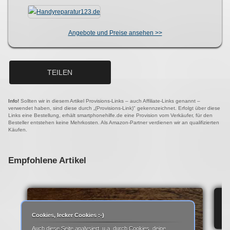
Angebote und Preise ansehen >>
TEILEN
Info!
Sollten wir in diesem Artikel Provisions-Links – auch Affiliate-Links genannt –
verwendet haben, sind diese durch „(Provisions-Link)" gekennzeichnet. Erfolgt über diese
Links eine Bestellung, erhält smartphonehilfe.de eine Provision vom Verkäufer, für den
Besteller entstehen keine Mehrkosten. Als Amazon-Partner verdienen wir an qualifizierten
Käufen.
Empfohlene Artikel
IP
Cookies, lecker Cookies :-)
Auch diese Seite analysiert, u.a. durch Cookies, deine