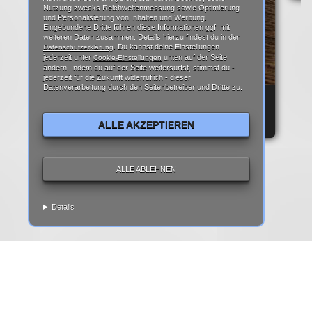
Nutzung zwecks Reichweitenmessung sowie Optimierung
und Personalisierung von Inhalten und Werbung.
Eingebundene Dritte führen diese Informationen ggf. mit
weiteren Daten zusammen. Details hierzu findest du in der
. Du kannst deine Einstellungen
Datenschutzerklärung
jederzeit unter
unten auf der Seite
Cookie-Einstellungen
ändern. Indem du auf der Seite weitersurfst, stimmst du -
jederzeit für die Zukunft widerruflich - dieser
Datenverarbeitung durch den Seitenbetreiber und Dritte zu.
REPARATURANLEITUNG: IPHONE 6 DISPLAY
REPARATUR ANLEITUNG | TEARDOWN
ALLE AKZEPTIEREN
ALLE ABLEHNEN
Details