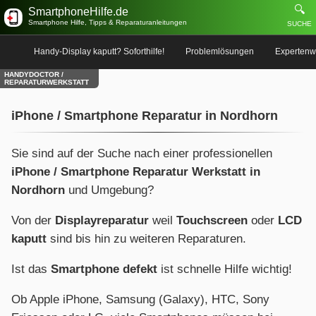
🔍
SmartphoneHilfe.de
Smartphone Hilfe, Tipps & Reparaturanleitungen
SUCHE
Handy-Display kaputt? Soforthilfe!
Problemlösungen
Expertenw
HANDYDOCTOR /
REPARATURWERKSTATT
iPhone / Smartphone Reparatur in Nordhorn
Sie sind auf der Suche nach einer professionellen
iPhone / Smartphone Reparatur Werkstatt in
Nordhorn
und Umgebung?
Von der
Displayreparatur
weil
Touchscreen
oder
LCD
kaputt
sind bis hin zu weiteren Reparaturen.
Ist das
Smartphone defekt
ist schnelle Hilfe wichtig!
Ob Apple iPhone, Samsung (Galaxy), HTC, Sony