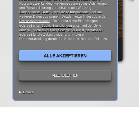
Nutzung zwecks Reichweitenmessung sowie Optimierung
und Personalisierung von Inhalten und Werbung.
Eingebundene Dritte führen diese Informationen ggf. mit
weiteren Daten zusammen. Details hierzu findest du in der
. Du kannst deine Einstellungen
Datenschutzerklärung
jederzeit unter
unten auf der Seite
Cookie-Einstellungen
ändern. Indem du auf der Seite weitersurfst, stimmst du -
jederzeit für die Zukunft widerruflich - dieser
Datenverarbeitung durch den Seitenbetreiber und Dritte zu.
REPARATURANLEITUNG: IPHONE 6 DISPLAY
REPARATUR ANLEITUNG | TEARDOWN
ALLE AKZEPTIEREN
ALLE ABLEHNEN
Details