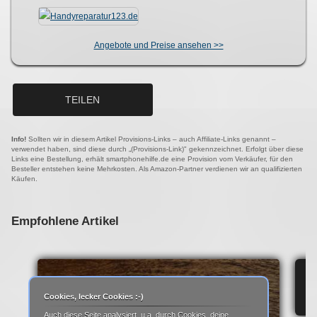
Angebote und Preise ansehen >>
TEILEN
Info!
Sollten wir in diesem Artikel Provisions-Links – auch Affiliate-Links genannt –
verwendet haben, sind diese durch „(Provisions-Link)" gekennzeichnet. Erfolgt über diese
Links eine Bestellung, erhält smartphonehilfe.de eine Provision vom Verkäufer, für den
Besteller entstehen keine Mehrkosten. Als Amazon-Partner verdienen wir an qualifizierten
Käufen.
Empfohlene Artikel
IP
Cookies, lecker Cookies :-)
Auch diese Seite analysiert, u.a. durch Cookies, deine