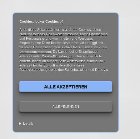
Cookies, lecker Cookies :-)
Auch diese Seite analysiert, u.a. durch Cookies, deine
Nutzung zwecks Reichweitenmessung sowie Optimierung
und Personalisierung von Inhalten und Werbung.
Eingebundene Dritte führen diese Informationen ggf. mit
weiteren Daten zusammen. Details hierzu findest du in der
. Du kannst deine Einstellungen
Datenschutzerklärung
jederzeit unter
unten auf der Seite
Cookie-Einstellungen
ändern. Indem du auf der Seite weitersurfst, stimmst du -
jederzeit für die Zukunft widerruflich - dieser
Datenverarbeitung durch den Seitenbetreiber und Dritte zu.
ALLE AKZEPTIEREN
ALLE ABLEHNEN
Details