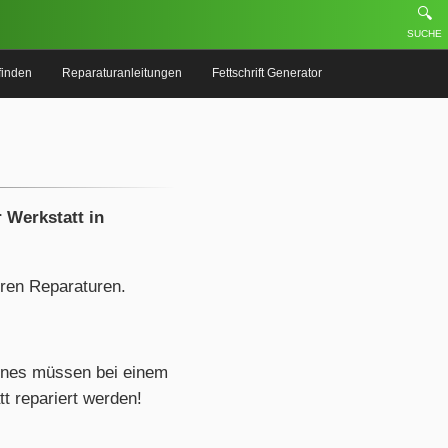
🔍
SUCHE
finden
Reparaturanleitungen
Fettschrift Generator
 Werkstatt in
eren Reparaturen.
ones müssen bei einem
t repariert werden!