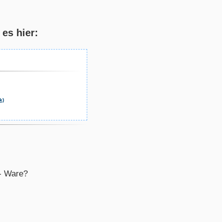
es hier:
k)
M- Ware?