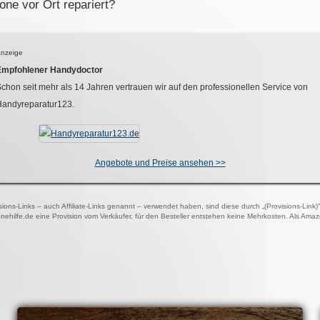
ne vor Ort repariert?
nzeige
Empfohlener Handydoctor
chon seit mehr als
14
Jahren vertrauen wir auf den professionellen Service von
Handyreparatur123.
Angebote und Preise ansehen >>
visions-Links – auch Affiliate-Links genannt – verwendet haben, sind diese durch „(Provisions-Link
onehilfe.de eine Provision vom Verkäufer, für den Besteller entstehen keine Mehrkosten. Als Ama