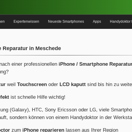
gen
Expertenwissen
Neueste Smartphones
Apps
Handydoktor 
e Reparatur in Meschede
 nach einer professionellen
iPhone / Smartphone Reparatur
ng?
tur
weil
Touchscreen
oder
LCD kaputt
sind bis hin zu weit
fekt
ist schnelle Hilfe wichtig!
ung (Galaxy), HTC, Sony Ericsson oder LG, viele Smartph
uft, sondern können von einem Handydoktor in der Werkstat
ctor
zum
iPhone reparieren
lassen aus Ihrer Region