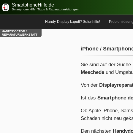
SmartphoneHilfe.de
Smartphone Hilfe, Tipps & Reparaturanleitungen
Handy-Display kaputt? Soforthilfe!
Problemlösun
HANDYDOCTOR /
REPARATURWERKSTATT
iPhone / Smartphon
Sie sind auf der Suche
Meschede
und Umgebu
Von der
Displayrepara
Ist das
Smartphone de
Ob Apple iPhone, Sams
Schaden nicht neu geka
Den nächsten
Handydo