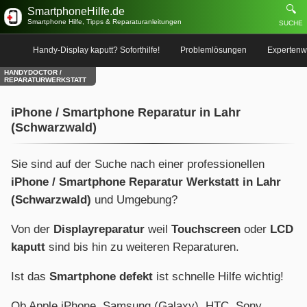
🔍
SmartphoneHilfe.de
Smartphone Hilfe, Tipps & Reparaturanleitungen
SUCHE
Handy-Display kaputt? Soforthilfe!
Problemlösungen
Expertenw
HANDYDOCTOR /
REPARATURWERKSTATT
iPhone / Smartphone Reparatur in Lahr
(Schwarzwald)
Sie sind auf der Suche nach einer professionellen
iPhone / Smartphone Reparatur Werkstatt in Lahr
(Schwarzwald)
und Umgebung?
Von der
Displayreparatur
weil
Touchscreen
oder
LCD
kaputt
sind bis hin zu weiteren Reparaturen.
Ist das
Smartphone defekt
ist schnelle Hilfe wichtig!
Ob Apple iPhone, Samsung (Galaxy), HTC, Sony