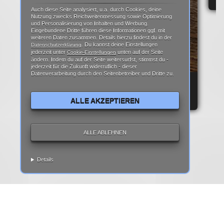
Auch diese Seite analysiert, u.a. durch Cookies, deine
Nutzung zwecks Reichweitenmessung sowie Optimierung
und Personalisierung von Inhalten und Werbung.
Eingebundene Dritte führen diese Informationen ggf. mit
weiteren Daten zusammen. Details hierzu findest du in der
. Du kannst deine Einstellungen
Datenschutzerklärung
jederzeit unter
unten auf der Seite
Cookie-Einstellungen
ändern. Indem du auf der Seite weitersurfst, stimmst du -
jederzeit für die Zukunft widerruflich - dieser
Datenverarbeitung durch den Seitenbetreiber und Dritte zu.
REPARATURANLEITUNG: IPHONE 6 DISPLAY
REPARATUR ANLEITUNG | TEARDOWN
ALLE AKZEPTIEREN
ALLE ABLEHNEN
Details