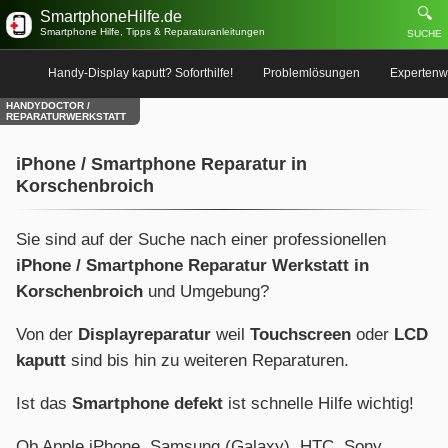
🔍
SmartphoneHilfe.de
Smartphone Hilfe, Tipps & Reparaturanleitungen
SUCHE
Handy-Display kaputt? Soforthilfe!
Problemlösungen
Expertenw
HANDYDOCTOR /
REPARATURWERKSTATT
iPhone / Smartphone Reparatur in
Korschenbroich
Sie sind auf der Suche nach einer professionellen
iPhone / Smartphone Reparatur Werkstatt in
Korschenbroich
und Umgebung?
Von der
Displayreparatur
weil
Touchscreen
oder
LCD
kaputt
sind bis hin zu weiteren Reparaturen.
Ist das
Smartphone defekt
ist schnelle Hilfe wichtig!
Ob Apple iPhone, Samsung (Galaxy), HTC, Sony