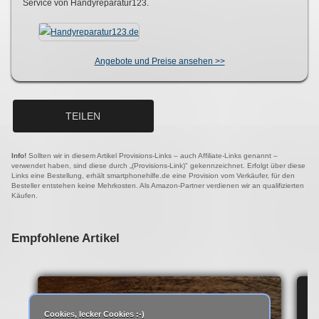
Service von Handyreparatur123.
Angebote und Preise ansehen >>
TEILEN
Info!
Sollten wir in diesem Artikel Provisions-Links – auch Affiliate-Links genannt –
verwendet haben, sind diese durch „(Provisions-Link)" gekennzeichnet. Erfolgt über diese
Links eine Bestellung, erhält smartphonehilfe.de eine Provision vom Verkäufer, für den
Besteller entstehen keine Mehrkosten. Als Amazon-Partner verdienen wir an qualifizierten
Käufen.
Empfohlene Artikel
IP
Cookies, lecker Cookies :-)