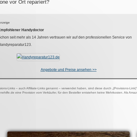
ne vor Ort repariert?
nzeige
Empfohlener Handydoctor
chon seit mehr als
14
Jahren vertrauen wir auf den professionellen Service von
Handyreparatur123.
Angebote und Preise ansehen >>
visions-Links – auch Affiliate-Links genannt – verwendet haben, sind diese durch „(Provisions-Link
onehilfe.de eine Provision vom Verkäufer, für den Besteller entstehen keine Mehrkosten. Als Ama