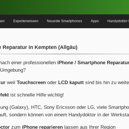
gen
Expertenwissen
Neueste Smartphones
Apps
Handydoktor 
 Reparatur in Kempten (Allgäu)
 nach einer professionellen
iPhone / Smartphone Reparatur
 Umgebung?
tur
weil
Touchscreen
oder
LCD kaputt
sind bis hin zu weit
fekt
ist schnelle Hilfe wichtig!
ung (Galaxy), HTC, Sony Ericsson oder LG, viele Smartph
uft, sondern können von einem Handydoktor in der Werkstat
ctor
zum
iPhone reparieren
lassen aus Ihrer Region