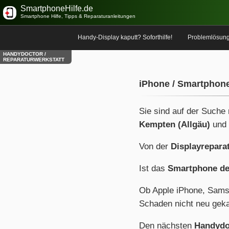
SmartphoneHilfe.de
Smartphone Hilfe, Tipps & Reparaturanleitungen
Handy-Display kaputt? Soforthilfe!
Problemlösun
HANDYDOCTOR /
REPARATURWERKSTATT
iPhone / Smartphone
Sie sind auf der Suche
Kempten (Allgäu)
und
Von der
Displayrepara
Ist das
Smartphone de
Ob Apple iPhone, Sams
Schaden nicht neu geka
Den nächsten
Handydo