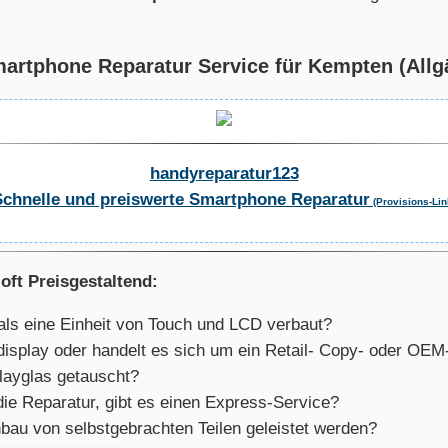
rtphone Reparatur Service für Kempten (Allgäu
handyreparatur123
Schnelle und preiswerte Smartphone Reparatur
(Provisions-Lin
oft Preisgestaltend:
als eine Einheit von Touch und LCD verbaut?
aldisplay oder handelt es sich um ein Retail- Copy- oder OE
layglas getauscht?
die Reparatur, gibt es einen Express-Service?
bau von selbstgebrachten Teilen geleistet werden?