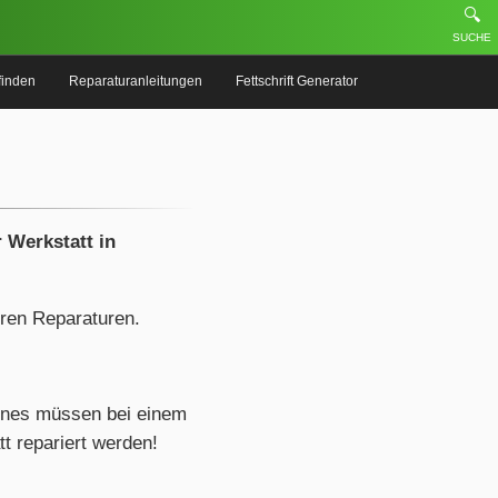
🔍
SUCHE
finden
Reparaturanleitungen
Fettschrift Generator
 Werkstatt in
eren Reparaturen.
ones müssen bei einem
t repariert werden!