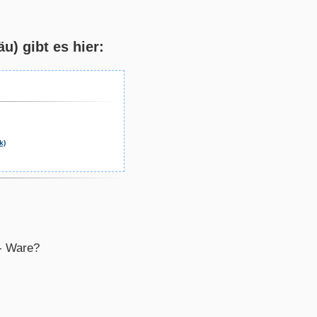
) gibt es hier:
k)
M- Ware?