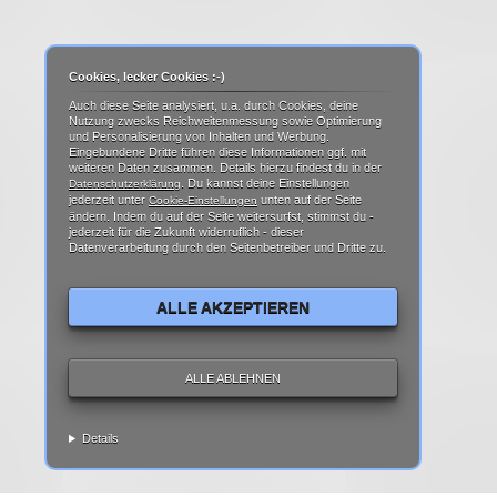
Cookies, lecker Cookies :-)
Auch diese Seite analysiert, u.a. durch Cookies, deine
Nutzung zwecks Reichweitenmessung sowie Optimierung
und Personalisierung von Inhalten und Werbung.
Eingebundene Dritte führen diese Informationen ggf. mit
weiteren Daten zusammen. Details hierzu findest du in der
. Du kannst deine Einstellungen
Datenschutzerklärung
jederzeit unter
unten auf der Seite
Cookie-Einstellungen
ändern. Indem du auf der Seite weitersurfst, stimmst du -
jederzeit für die Zukunft widerruflich - dieser
Datenverarbeitung durch den Seitenbetreiber und Dritte zu.
ALLE AKZEPTIEREN
ALLE ABLEHNEN
Details