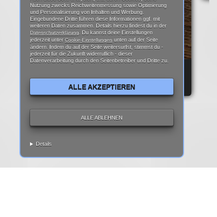
Nutzung zwecks Reichweitenmessung sowie Optimierung
und Personalisierung von Inhalten und Werbung.
Eingebundene Dritte führen diese Informationen ggf. mit
weiteren Daten zusammen. Details hierzu findest du in der
. Du kannst deine Einstellungen
Datenschutzerklärung
jederzeit unter
unten auf der Seite
Cookie-Einstellungen
ändern. Indem du auf der Seite weitersurfst, stimmst du -
jederzeit für die Zukunft widerruflich - dieser
Datenverarbeitung durch den Seitenbetreiber und Dritte zu.
REPARATURANLEITUNG: IPHONE 6 DISPLAY
REPARATUR ANLEITUNG | TEARDOWN
ALLE AKZEPTIEREN
ALLE ABLEHNEN
Details