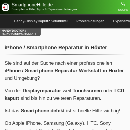
🔍
SmartphoneHilfe.de
Smartphone Hilfe, Tipps & Reparaturanleitungen
SUCHE
Handy-Display kaputt? Soforthilfe!
Problemlösungen
Expertenw
HANDYDOCTOR /
REPARATURWERKSTATT
iPhone / Smartphone Reparatur in Höxter
Sie sind auf der Suche nach einer professionellen
iPhone / Smartphone Reparatur Werkstatt in Höxter
und Umgebung?
Von der
Displayreparatur
weil
Touchscreen
oder
LCD
kaputt
sind bis hin zu weiteren Reparaturen.
Ist das
Smartphone defekt
ist schnelle Hilfe wichtig!
Ob Apple iPhone, Samsung (Galaxy), HTC, Sony