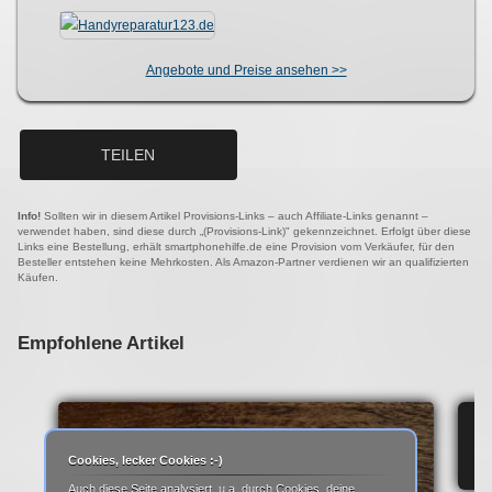
Angebote und Preise ansehen >>
TEILEN
Info!
Sollten wir in diesem Artikel Provisions-Links – auch Affiliate-Links genannt –
verwendet haben, sind diese durch „(Provisions-Link)" gekennzeichnet. Erfolgt über diese
Links eine Bestellung, erhält smartphonehilfe.de eine Provision vom Verkäufer, für den
Besteller entstehen keine Mehrkosten. Als Amazon-Partner verdienen wir an qualifizierten
Käufen.
Empfohlene Artikel
IP
Cookies, lecker Cookies :-)
Auch diese Seite analysiert, u.a. durch Cookies, deine