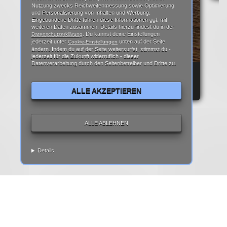
Nutzung zwecks Reichweitenmessung sowie Optimierung
und Personalisierung von Inhalten und Werbung.
Eingebundene Dritte führen diese Informationen ggf. mit
weiteren Daten zusammen. Details hierzu findest du in der
. Du kannst deine Einstellungen
Datenschutzerklärung
jederzeit unter
unten auf der Seite
Cookie-Einstellungen
ändern. Indem du auf der Seite weitersurfst, stimmst du -
jederzeit für die Zukunft widerruflich - dieser
Datenverarbeitung durch den Seitenbetreiber und Dritte zu.
REPARATURANLEITUNG: IPHONE 6 DISPLAY
REPARATUR ANLEITUNG | TEARDOWN
ALLE AKZEPTIEREN
ALLE ABLEHNEN
Details