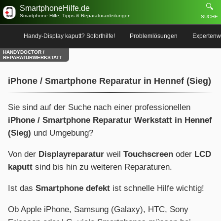
🔍
SmartphoneHilfe.de
Smartphone Hilfe, Tipps & Reparaturanleitungen
SUCHE
Handy-Display kaputt? Soforthilfe!
Problemlösungen
Expertenw
HANDYDOCTOR /
REPARATURWERKSTATT
iPhone / Smartphone Reparatur in Hennef (Sieg)
Sie sind auf der Suche nach einer professionellen
iPhone / Smartphone Reparatur Werkstatt in Hennef
(Sieg)
und Umgebung?
Von der
Displayreparatur
weil
Touchscreen
oder
LCD
kaputt
sind bis hin zu weiteren Reparaturen.
Ist das
Smartphone defekt
ist schnelle Hilfe wichtig!
Ob Apple iPhone, Samsung (Galaxy), HTC, Sony