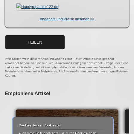
Angebote und Preise ansehen >>
TEILEN
Info!
Sollten wir in diesem Artikel Provisions-Links – auch Affiliate-Links genannt –
verwendet haben, sind diese durch „(Provisions-Link)" gekennzeichnet. Erfolgt über diese
Links eine Bestellung, erhält smartphonehilfe.de eine Provision vom Verkäufer, für den
Besteller entstehen keine Mehrkosten. Als Amazon-Partner verdienen wir an qualifizierten
Käufen.
Empfohlene Artikel
IP
Cookies, lecker Cookies :-)
Auch diese Seite analysiert, u.a. durch Cookies, deine