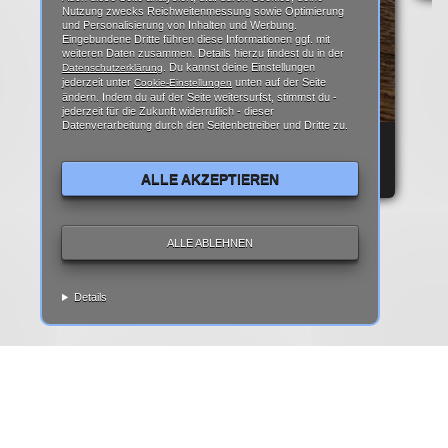
Nutzung zwecks Reichweitenmessung sowie Optimierung
und Personalisierung von Inhalten und Werbung.
Eingebundene Dritte führen diese Informationen ggf. mit
weiteren Daten zusammen. Details hierzu findest du in der
. Du kannst deine Einstellungen
Datenschutzerklärung
jederzeit unter
unten auf der Seite
Cookie-Einstellungen
ändern. Indem du auf der Seite weitersurfst, stimmst du -
jederzeit für die Zukunft widerruflich - dieser
Datenverarbeitung durch den Seitenbetreiber und Dritte zu.
REPARATURANLEITUNG: IPHONE 6 DISPLAY
REPARATUR ANLEITUNG | TEARDOWN
ALLE AKZEPTIEREN
ALLE ABLEHNEN
Details