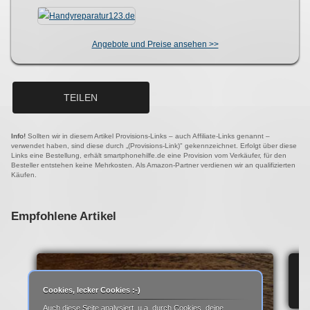
Angebote und Preise ansehen >>
TEILEN
Info!
Sollten wir in diesem Artikel Provisions-Links – auch Affiliate-Links genannt –
verwendet haben, sind diese durch „(Provisions-Link)" gekennzeichnet. Erfolgt über diese
Links eine Bestellung, erhält smartphonehilfe.de eine Provision vom Verkäufer, für den
Besteller entstehen keine Mehrkosten. Als Amazon-Partner verdienen wir an qualifizierten
Käufen.
Empfohlene Artikel
IP
Cookies, lecker Cookies :-)
Auch diese Seite analysiert, u.a. durch Cookies, deine