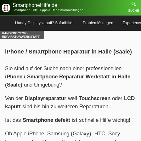
🔍
SmartphoneHilfe.de
Smartphone Hilfe, Tipps & Reparaturanleitungen
SUCHE
Handy-Display kaputt? Soforthilfe!
Problemlösungen
Expertenw
HANDYDOCTOR /
REPARATURWERKSTATT
iPhone / Smartphone Reparatur in Halle (Saale)
Sie sind auf der Suche nach einer professionellen
iPhone / Smartphone Reparatur Werkstatt in Halle
(Saale)
und Umgebung?
Von der
Displayreparatur
weil
Touchscreen
oder
LCD
kaputt
sind bis hin zu weiteren Reparaturen.
Ist das
Smartphone defekt
ist schnelle Hilfe wichtig!
Ob Apple iPhone, Samsung (Galaxy), HTC, Sony