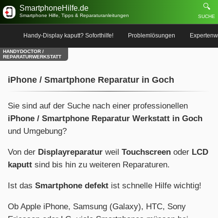
🔍
SmartphoneHilfe.de
Smartphone Hilfe, Tipps & Reparaturanleitungen
SUCHE
Handy-Display kaputt? Soforthilfe!
Problemlösungen
Expertenw
HANDYDOCTOR /
REPARATURWERKSTATT
iPhone / Smartphone Reparatur in Goch
Sie sind auf der Suche nach einer professionellen
iPhone / Smartphone Reparatur Werkstatt in Goch
und Umgebung?
Von der
Displayreparatur
weil
Touchscreen
oder
LCD
kaputt
sind bis hin zu weiteren Reparaturen.
Ist das
Smartphone defekt
ist schnelle Hilfe wichtig!
Ob Apple iPhone, Samsung (Galaxy), HTC, Sony