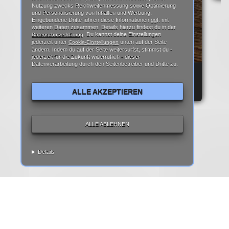
Nutzung zwecks Reichweitenmessung sowie Optimierung
und Personalisierung von Inhalten und Werbung.
Eingebundene Dritte führen diese Informationen ggf. mit
weiteren Daten zusammen. Details hierzu findest du in der
. Du kannst deine Einstellungen
Datenschutzerklärung
jederzeit unter
unten auf der Seite
Cookie-Einstellungen
ändern. Indem du auf der Seite weitersurfst, stimmst du -
jederzeit für die Zukunft widerruflich - dieser
Datenverarbeitung durch den Seitenbetreiber und Dritte zu.
REPARATURANLEITUNG: IPHONE 6 DISPLAY
REPARATUR ANLEITUNG | TEARDOWN
ALLE AKZEPTIEREN
ALLE ABLEHNEN
Details