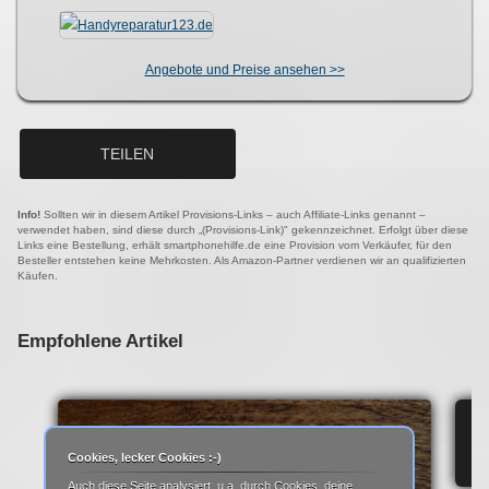
Angebote und Preise ansehen >>
TEILEN
Info!
Sollten wir in diesem Artikel Provisions-Links – auch Affiliate-Links genannt –
verwendet haben, sind diese durch „(Provisions-Link)" gekennzeichnet. Erfolgt über diese
Links eine Bestellung, erhält smartphonehilfe.de eine Provision vom Verkäufer, für den
Besteller entstehen keine Mehrkosten. Als Amazon-Partner verdienen wir an qualifizierten
Käufen.
Empfohlene Artikel
IP
Cookies, lecker Cookies :-)
Auch diese Seite analysiert, u.a. durch Cookies, deine