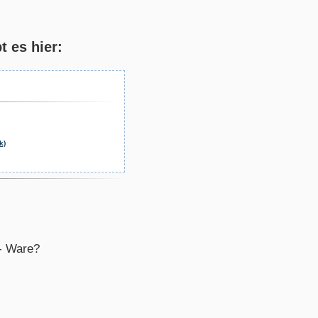
 es hier:
k)
M- Ware?