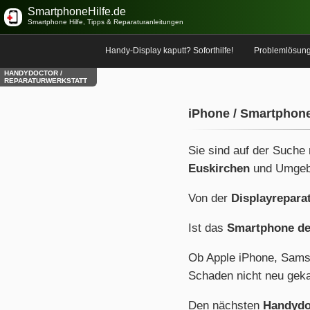
SmartphoneHilfe.de
Smartphone Hilfe, Tipps & Reparaturanleitungen
Handy-Display kaputt? Soforthilfe!
Problemlösun
HANDYDOCTOR /
REPARATURWERKSTATT
iPhone / Smartphone
Sie sind auf der Suche
Euskirchen
und Umge
Von der
Displayrepara
Ist das
Smartphone de
Ob Apple iPhone, Sams
Schaden nicht neu geka
Den nächsten
Handydo