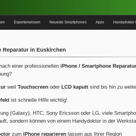
gen
Expertenwissen
Neueste Smartphones
Apps
Handydoktor 
 Reparatur in Euskirchen
 nach einer professionellen
iPhone / Smartphone Reparatur
bung?
tur
weil
Touchscreen
oder
LCD kaputt
sind bis hin zu weit
fekt
ist schnelle Hilfe wichtig!
ung (Galaxy), HTC, Sony Ericsson oder LG, viele Smartph
uft, sondern können von einem Handydoktor in der Werkstat
ctor
zum
iPhone reparieren
lassen aus Ihrer Region