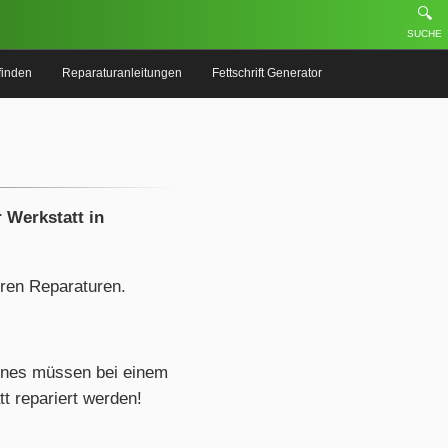
🔍
SUCHE
finden
Reparaturanleitungen
Fettschrift Generator
 Werkstatt in
eren Reparaturen.
ones müssen bei einem
t repariert werden!