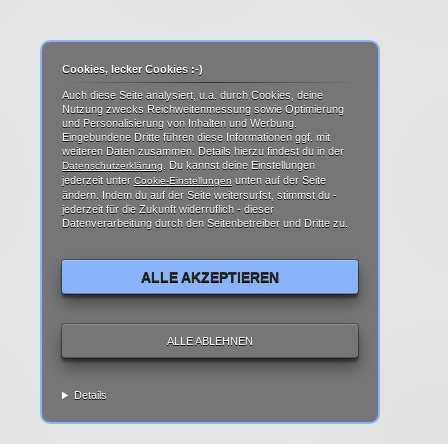
Cookies, lecker Cookies :-)
Auch diese Seite analysiert, u.a. durch Cookies, deine
Nutzung zwecks Reichweitenmessung sowie Optimierung
und Personalisierung von Inhalten und Werbung.
Eingebundene Dritte führen diese Informationen ggf. mit
weiteren Daten zusammen. Details hierzu findest du in der
. Du kannst deine Einstellungen
Datenschutzerklärung
jederzeit unter
unten auf der Seite
Cookie-Einstellungen
ändern. Indem du auf der Seite weitersurfst, stimmst du -
jederzeit für die Zukunft widerruflich - dieser
Datenverarbeitung durch den Seitenbetreiber und Dritte zu.
ALLE AKZEPTIEREN
ALLE ABLEHNEN
Details