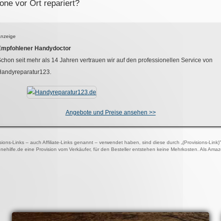
ne vor Ort repariert?
nzeige
Empfohlener Handydoctor
chon seit mehr als
14
Jahren vertrauen wir auf den professionellen Service von
Handyreparatur123.
Angebote und Preise ansehen >>
visions-Links – auch Affiliate-Links genannt – verwendet haben, sind diese durch „(Provisions-Link
onehilfe.de eine Provision vom Verkäufer, für den Besteller entstehen keine Mehrkosten. Als Ama