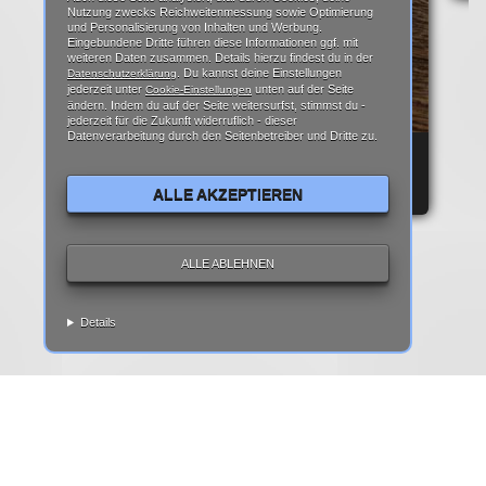
Nutzung zwecks Reichweitenmessung sowie Optimierung
und Personalisierung von Inhalten und Werbung.
Eingebundene Dritte führen diese Informationen ggf. mit
weiteren Daten zusammen. Details hierzu findest du in der
. Du kannst deine Einstellungen
Datenschutzerklärung
jederzeit unter
unten auf der Seite
Cookie-Einstellungen
ändern. Indem du auf der Seite weitersurfst, stimmst du -
jederzeit für die Zukunft widerruflich - dieser
Datenverarbeitung durch den Seitenbetreiber und Dritte zu.
REPARATURANLEITUNG: IPHONE 6 DISPLAY
REPARATUR ANLEITUNG | TEARDOWN
ALLE AKZEPTIEREN
ALLE ABLEHNEN
Details