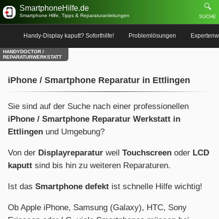
🔍
SmartphoneHilfe.de
Smartphone Hilfe, Tipps & Reparaturanleitungen
SUCHE
Handy-Display kaputt? Soforthilfe!
Problemlösungen
Expertenw
HANDYDOCTOR /
REPARATURWERKSTATT
iPhone / Smartphone Reparatur in Ettlingen
Sie sind auf der Suche nach einer professionellen
iPhone / Smartphone Reparatur Werkstatt in
Ettlingen
und Umgebung?
Von der
Displayreparatur
weil
Touchscreen
oder
LCD
kaputt
sind bis hin zu weiteren Reparaturen.
Ist das
Smartphone defekt
ist schnelle Hilfe wichtig!
Ob Apple iPhone, Samsung (Galaxy), HTC, Sony