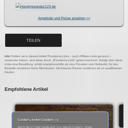
Angebote und Preise ansehen >>
TEILEN
Info!
Sollten wir in diesem Artikel Provisions-Links – auch Affiliate-Links genannt –
verwendet haben, sind diese durch „(Provisions-Link)" gekennzeichnet. Erfolgt über diese
Links eine Bestellung, erhält smartphonehilfe.de eine Provision vom Verkäufer, für den
Besteller entstehen keine Mehrkosten. Als Amazon-Partner verdienen wir an qualifizierten
Käufen.
Empfohlene Artikel
IP
Cookies, lecker Cookies :-)
Auch diese Seite analysiert, u.a. durch Cookies, deine