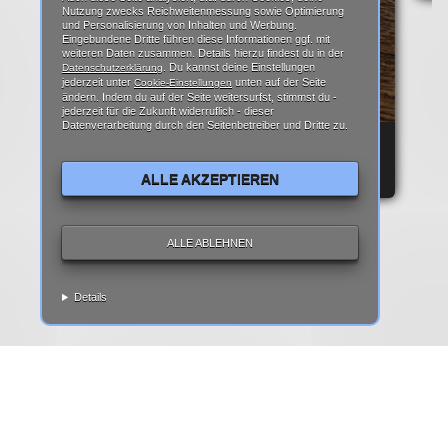
Nutzung zwecks Reichweitenmessung sowie Optimierung
und Personalisierung von Inhalten und Werbung.
Eingebundene Dritte führen diese Informationen ggf. mit
weiteren Daten zusammen. Details hierzu findest du in der
. Du kannst deine Einstellungen
Datenschutzerklärung
jederzeit unter
unten auf der Seite
Cookie-Einstellungen
ändern. Indem du auf der Seite weitersurfst, stimmst du -
jederzeit für die Zukunft widerruflich - dieser
Datenverarbeitung durch den Seitenbetreiber und Dritte zu.
REPARATURANLEITUNG: IPHONE 6 DISPLAY
REPARATUR ANLEITUNG | TEARDOWN
ALLE AKZEPTIEREN
ALLE ABLEHNEN
Details