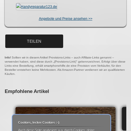
Angebote und Preise ansehen >>
TEILEN
Info!
Sollten wir in diesem Artikel Provisions-Links – auch Affiliate-Links genannt –
verwendet haben, sind diese durch „(Provisions-Link)" gekennzeichnet. Erfolgt über diese
Links eine Bestellung, erhält smartphonehilfe.de eine Provision vom Verkäufer, für den
Besteller entstehen keine Mehrkosten. Als Amazon-Partner verdienen wir an qualifizierten
Käufen.
Empfohlene Artikel
IP
Cookies, lecker Cookies :-)
Auch diese Seite analysiert, u.a. durch Cookies, deine