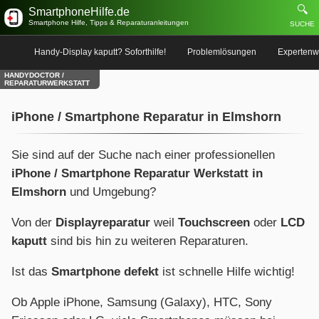
🔍
SmartphoneHilfe.de
Smartphone Hilfe, Tipps & Reparaturanleitungen
SUCHE
Handy-Display kaputt? Soforthilfe!
Problemlösungen
Expertenw
HANDYDOCTOR /
REPARATURWERKSTATT
iPhone / Smartphone Reparatur in Elmshorn
Sie sind auf der Suche nach einer professionellen
iPhone / Smartphone Reparatur Werkstatt in
Elmshorn
und Umgebung?
Von der
Displayreparatur
weil
Touchscreen
oder
LCD
kaputt
sind bis hin zu weiteren Reparaturen.
Ist das
Smartphone defekt
ist schnelle Hilfe wichtig!
Ob Apple iPhone, Samsung (Galaxy), HTC, Sony