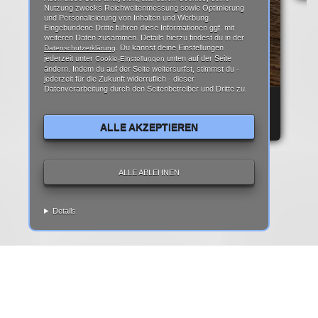
Nutzung zwecks Reichweitenmessung sowie Optimierung
und Personalisierung von Inhalten und Werbung.
Eingebundene Dritte führen diese Informationen ggf. mit
weiteren Daten zusammen. Details hierzu findest du in der
. Du kannst deine Einstellungen
Datenschutzerklärung
jederzeit unter
unten auf der Seite
Cookie-Einstellungen
ändern. Indem du auf der Seite weitersurfst, stimmst du -
jederzeit für die Zukunft widerruflich - dieser
Datenverarbeitung durch den Seitenbetreiber und Dritte zu.
REPARATURANLEITUNG: IPHONE 6 DISPLAY
REPARATUR ANLEITUNG | TEARDOWN
ALLE AKZEPTIEREN
ALLE ABLEHNEN
Details