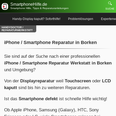
🔍
SmartphoneHilfe.de
Smartphone Hilfe, Tipps & Reparaturanleitungen
SUCHE
Handy-Display kaputt? Soforthilfe!
Problemlösungen
Expertenw
HANDYDOCTOR /
REPARATURWERKSTATT
iPhone / Smartphone Reparatur in Borken
Sie sind auf der Suche nach einer professionellen
iPhone / Smartphone Reparatur Werkstatt in Borken
und Umgebung?
Von der
Displayreparatur
weil
Touchscreen
oder
LCD
kaputt
sind bis hin zu weiteren Reparaturen.
Ist das
Smartphone defekt
ist schnelle Hilfe wichtig!
Ob Apple iPhone, Samsung (Galaxy), HTC, Sony