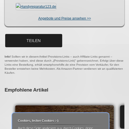
Angebote und Preise ansehen >>
TEILEN
Info!
Sollten wir in diesem Artikel Provisions-Links – auch Affiliate-Links genannt –
verwendet haben, sind diese durch „(Provisions-Link)" gekennzeichnet. Erfolgt über diese
Links eine Bestellung, erhält smartphonehilfe.de eine Provision vom Verkäufer, für den
Besteller entstehen keine Mehrkosten. Als Amazon-Partner verdienen wir an qualifizierten
Käufen.
Empfohlene Artikel
IP
Cookies, lecker Cookies :-)
Auch diese Seite analysiert, u.a. durch Cookies, deine