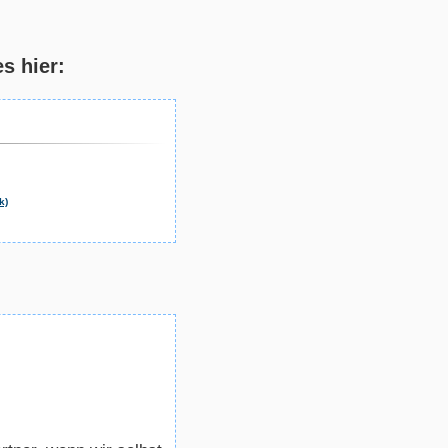
s hier:
k)