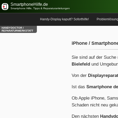
SmartphoneHilfe.de
Smartphone Hilfe, Tipps & Reparaturanleitungen
Handy-Display kaputt? Soforthilfe!
Problemlösun
HANDYDOCTOR /
REPARATURWERKSTATT
iPhone / Smartphone
Sie sind auf der Suche
Bielefeld
und Umgebu
Von der
Displayrepara
Ist das
Smartphone de
Ob Apple iPhone, Sams
Schaden nicht neu geka
Den nächsten
Handydo