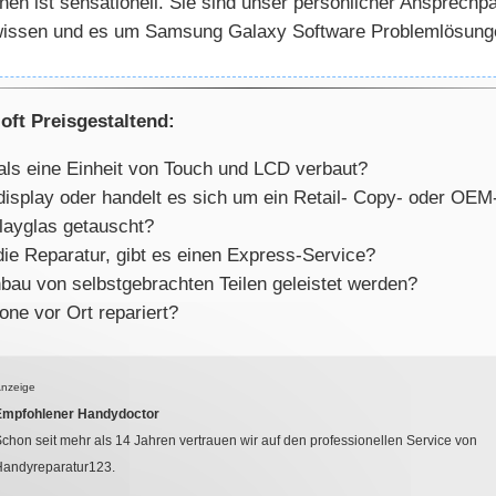
n ist sensationell. Sie sind unser persönlicher Ansprechpa
 wissen und es um Samsung Galaxy Software Problemlösungen
oft Preisgestaltend:
als eine Einheit von Touch und LCD verbaut?
aldisplay oder handelt es sich um ein Retail- Copy- oder OE
layglas getauscht?
die Reparatur, gibt es einen Express-Service?
bau von selbstgebrachten Teilen geleistet werden?
ne vor Ort repariert?
nzeige
Empfohlener Handydoctor
chon seit mehr als
14
Jahren vertrauen wir auf den professionellen Service von
Handyreparatur123.