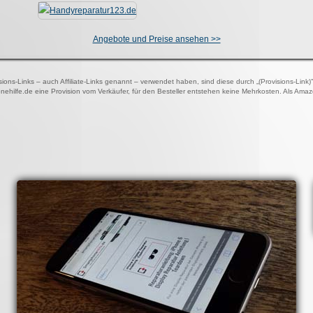
Angebote und Preise ansehen >>
visions-Links – auch Affiliate-Links genannt – verwendet haben, sind diese durch „(Provisions-Link
onehilfe.de eine Provision vom Verkäufer, für den Besteller entstehen keine Mehrkosten. Als Ama