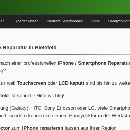
gen
Expertenwissen
Neueste Smartphones
Apps
Handydoktor 
 Reparatur in Bielefeld
 nach einer professionellen
iPhone / Smartphone Reparatur
ng?
tur
weil
Touchscreen
oder
LCD kaputt
sind bis hin zu weit
fekt
ist schnelle Hilfe wichtig!
ung (Galaxy), HTC, Sony Ericsson oder LG, viele Smartph
uft, sondern können von einem Handydoktor in der Werkstat
ctor
zum
iPhone reparieren
lassen aus Ihrer Region