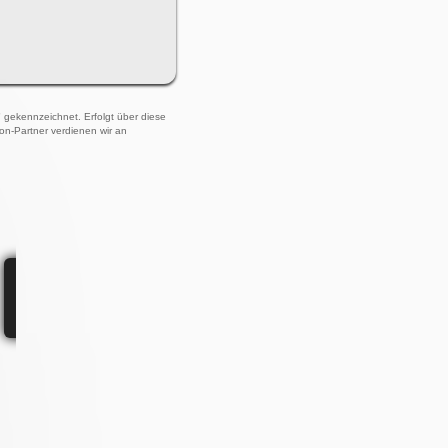
)" gekennzeichnet. Erfolgt über diese
zon-Partner verdienen wir an
IPHONE / SMARTPHONE REPARATUR IN GÜSTROW