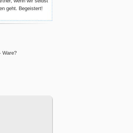
rtner, wenn wir selbst
 geht. Begeistert!
M- Ware?