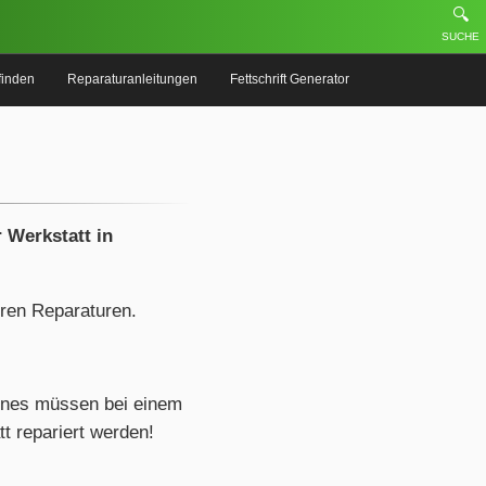
🔍
SUCHE
finden
Reparaturanleitungen
Fettschrift Generator
 Werkstatt in
eren Reparaturen.
ones müssen bei einem
t repariert werden!