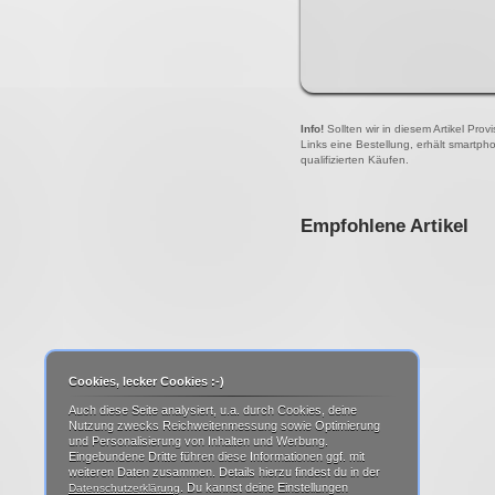
Info!
Sollten wir in diesem Artikel Pro
Links eine Bestellung, erhält smartph
qualifizierten Käufen.
Empfohlene Artikel
Cookies, lecker Cookies :-)
Auch diese Seite analysiert, u.a. durch Cookies, deine
Nutzung zwecks Reichweitenmessung sowie Optimierung
und Personalisierung von Inhalten und Werbung.
Eingebundene Dritte führen diese Informationen ggf. mit
weiteren Daten zusammen. Details hierzu findest du in der
. Du kannst deine Einstellungen
Datenschutzerklärung