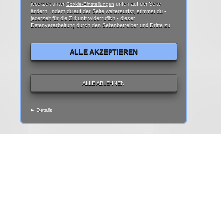
jederzeit unter
unten auf der Seite
Cookie-Einstellungen
ändern. Indem du auf der Seite weitersurfst, stimmst du -
jederzeit für die Zukunft widerruflich - dieser
Datenverarbeitung durch den Seitenbetreiber und Dritte zu.
ALLE AKZEPTIEREN
ALLE ABLEHNEN
Details
|
Cookie-Einstellungen
Impressum