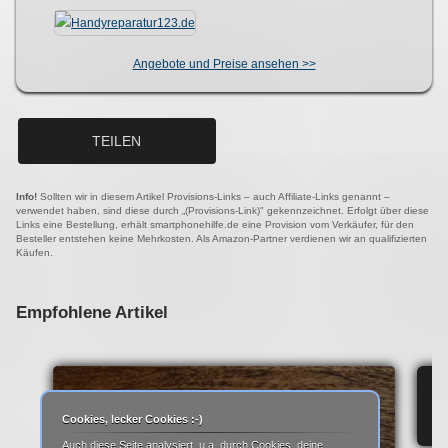
Angebote und Preise ansehen >>
TEILEN
Info!
Sollten wir in diesem Artikel Provisions-Links – auch Affiliate-Links genannt –
verwendet haben, sind diese durch „(Provisions-Link)" gekennzeichnet. Erfolgt über diese
Links eine Bestellung, erhält smartphonehilfe.de eine Provision vom Verkäufer, für den
Besteller entstehen keine Mehrkosten. Als Amazon-Partner verdienen wir an qualifizierten
Käufen.
Empfohlene Artikel
IP
Cookies, lecker Cookies :-)
Auch diese Seite analysiert, u.a. durch Cookies, deine