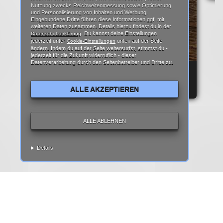
Nutzung zwecks Reichweitenmessung sowie Optimierung
und Personalisierung von Inhalten und Werbung.
Eingebundene Dritte führen diese Informationen ggf. mit
weiteren Daten zusammen. Details hierzu findest du in der
. Du kannst deine Einstellungen
Datenschutzerklärung
jederzeit unter
unten auf der Seite
Cookie-Einstellungen
ändern. Indem du auf der Seite weitersurfst, stimmst du -
jederzeit für die Zukunft widerruflich - dieser
Datenverarbeitung durch den Seitenbetreiber und Dritte zu.
REPARATURANLEITUNG: IPHONE 6 DISPLAY
REPARATUR ANLEITUNG | TEARDOWN
ALLE AKZEPTIEREN
ALLE ABLEHNEN
Details