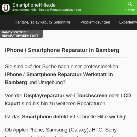
🔍
SmartphoneHilfe.de
Smartphone Hilfe, Tipps & Reparaturanleitungen
SUCHE
Handy-Display kaputt? Soforthilfe!
Problemlösungen
Expertenw
HANDYDOCTOR /
REPARATURWERKSTATT
iPhone / Smartphone Reparatur in Bamberg
Sie sind auf der Suche nach einer professionellen
iPhone / Smartphone Reparatur Werkstatt in
Bamberg
und Umgebung?
Von der
Displayreparatur
weil
Touchscreen
oder
LCD
kaputt
sind bis hin zu weiteren Reparaturen.
Ist das
Smartphone defekt
ist schnelle Hilfe wichtig!
Ob Apple iPhone, Samsung (Galaxy), HTC, Sony