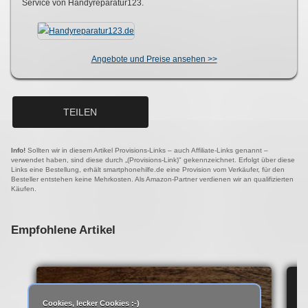
Service von Handyreparatur123.
Angebote und Preise ansehen >>
TEILEN
Info!
Sollten wir in diesem Artikel Provisions-Links – auch Affiliate-Links genannt –
verwendet haben, sind diese durch „(Provisions-Link)" gekennzeichnet. Erfolgt über diese
Links eine Bestellung, erhält smartphonehilfe.de eine Provision vom Verkäufer, für den
Besteller entstehen keine Mehrkosten. Als Amazon-Partner verdienen wir an qualifizierten
Käufen.
Empfohlene Artikel
IP
Cookies, lecker Cookies :-)