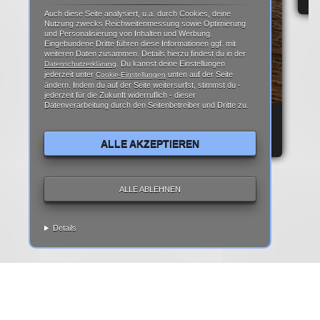
Auch diese Seite analysiert, u.a. durch Cookies, deine
Nutzung zwecks Reichweitenmessung sowie Optimierung
und Personalisierung von Inhalten und Werbung.
Eingebundene Dritte führen diese Informationen ggf. mit
weiteren Daten zusammen. Details hierzu findest du in der
. Du kannst deine Einstellungen
Datenschutzerklärung
jederzeit unter
unten auf der Seite
Cookie-Einstellungen
ändern. Indem du auf der Seite weitersurfst, stimmst du -
jederzeit für die Zukunft widerruflich - dieser
Datenverarbeitung durch den Seitenbetreiber und Dritte zu.
REPARATURANLEITUNG: IPHONE 6 DISPLAY
REPARATUR ANLEITUNG | TEARDOWN
ALLE AKZEPTIEREN
ALLE ABLEHNEN
Details