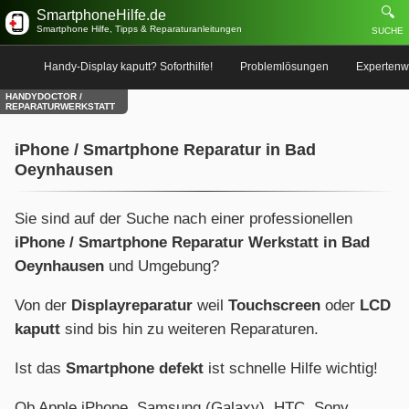
🔍
SmartphoneHilfe.de
Smartphone Hilfe, Tipps & Reparaturanleitungen
SUCHE
Handy-Display kaputt? Soforthilfe!
Problemlösungen
Expertenw
HANDYDOCTOR /
REPARATURWERKSTATT
iPhone / Smartphone Reparatur in Bad
Oeynhausen
Sie sind auf der Suche nach einer professionellen
iPhone / Smartphone Reparatur Werkstatt in Bad
Oeynhausen
und Umgebung?
Von der
Displayreparatur
weil
Touchscreen
oder
LCD
kaputt
sind bis hin zu weiteren Reparaturen.
Ist das
Smartphone defekt
ist schnelle Hilfe wichtig!
Ob Apple iPhone, Samsung (Galaxy), HTC, Sony