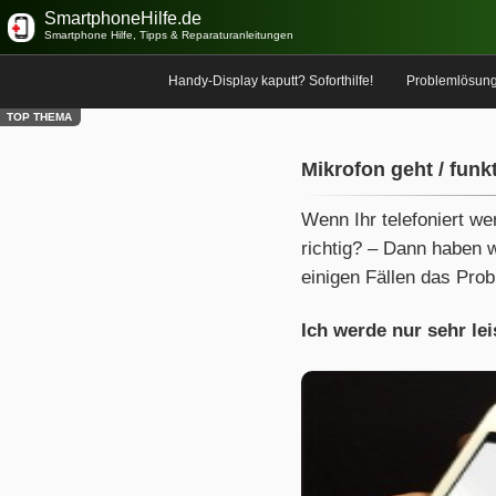
SmartphoneHilfe.de
Smartphone Hilfe, Tipps & Reparaturanleitungen
Handy-Display kaputt? Soforthilfe!
Problemlösun
TOP THEMA
Mikrofon geht / funkt
Wenn Ihr telefoniert wer
richtig? – Dann haben w
einigen Fällen das Prob
Ich werde nur sehr lei