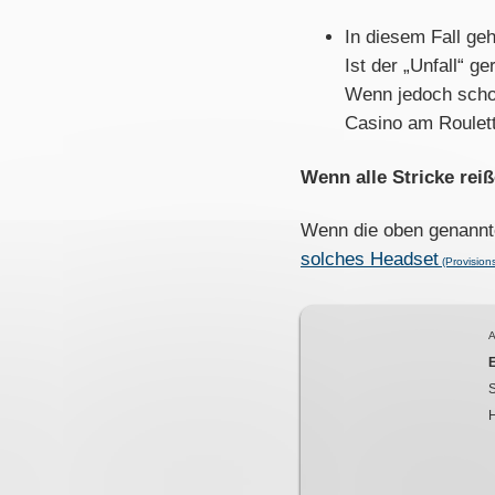
In diesem Fall ge
Ist der „Unfall“ g
Wenn jedoch scho
Casino am Roulett
Wenn alle Stricke rei
Wenn die oben genannte
solches Headset
(Provisions
A
S