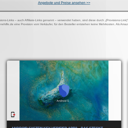
Angebote und Preise ansehen >>
visions-Links – auch Affiliate-Links genannt – verwendet haben, sind diese durch „(Provisions-Link
onehilfe.de eine Provision vom Verkäufer, für den Besteller entstehen keine Mehrkosten. Als Ama