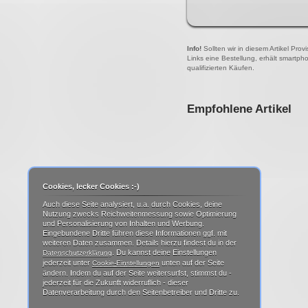
Info!
Sollten wir in diesem Artikel Pro
Links eine Bestellung, erhält smartph
qualifizierten Käufen.
Empfohlene Artikel
Cookies, lecker Cookies :-)
Auch diese Seite analysiert, u.a. durch Cookies, deine
Nutzung zwecks Reichweitenmessung sowie Optimierung
und Personalisierung von Inhalten und Werbung.
Eingebundene Dritte führen diese Informationen ggf. mit
weiteren Daten zusammen. Details hierzu findest du in der
. Du kannst deine Einstellungen
Datenschutzerklärung
jederzeit unter
unten auf der Seite
Cookie-Einstellungen
ändern. Indem du auf der Seite weitersurfst, stimmst du -
jederzeit für die Zukunft widerruflich - dieser
Datenverarbeitung durch den Seitenbetreiber und Dritte zu.