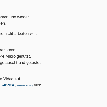
hmen und wieder
ren.
 nicht arbeiten will.
men kann.
ere Mikro genutzt.
getauscht und getestet
n Video auf.
-Service
sich
(Provisions-Link)