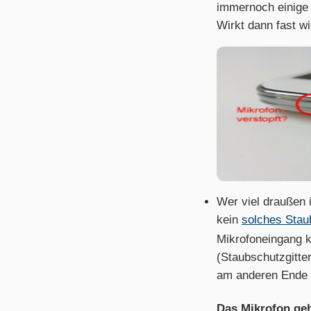
immernoch einige 
Wirkt dann fast w
Wer viel draußen 
kein
solches Stau
Mikrofoneingang 
(Staubschutzgitte
am anderen Ende s
Das Mikrofon geh